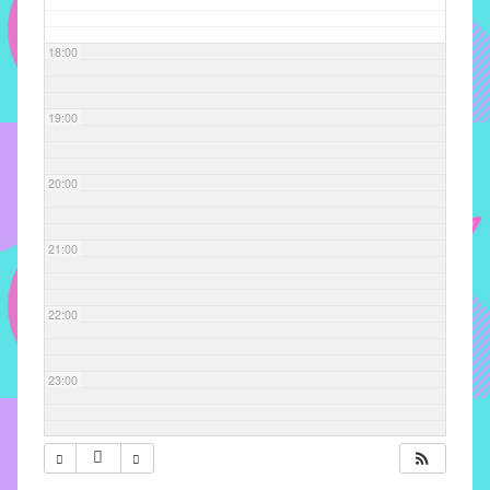
com
soluções
18:00
pacificadoras
para
os
19:00
problemas
verificados
20:00
no
instituto,
bem
21:00
como
propor
22:00
diretrizes
e
ações
23:00
para
a
prevenção
e