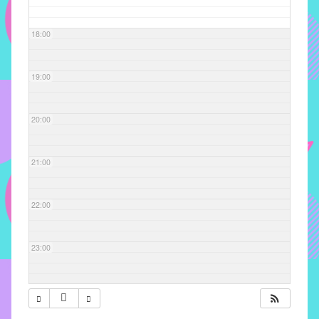
com
soluções
18:00
pacificadoras
para
os
19:00
problemas
verificados
20:00
no
instituto,
bem
21:00
como
propor
22:00
diretrizes
e
ações
23:00
para
a
prevenção
e