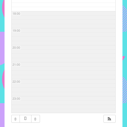
com
soluções
18:00
pacificadoras
para
os
19:00
problemas
verificados
20:00
no
instituto,
bem
21:00
como
propor
22:00
diretrizes
e
ações
23:00
para
a
prevenção
e