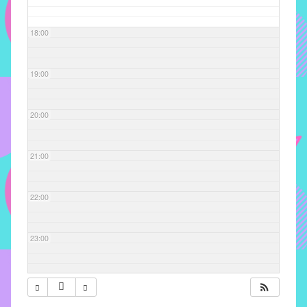
com
soluções
18:00
pacificadoras
para
os
19:00
problemas
verificados
20:00
no
instituto,
bem
21:00
como
propor
22:00
diretrizes
e
ações
23:00
para
a
prevenção
e