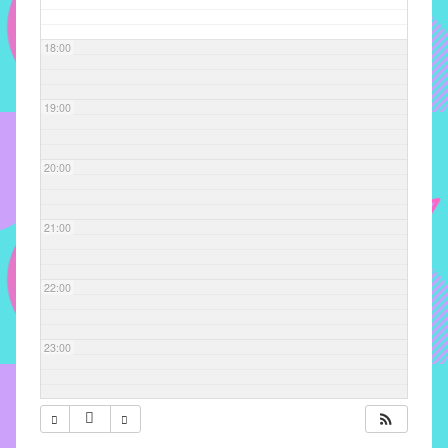
com
soluções
18:00
pacificadoras
para
os
19:00
problemas
verificados
20:00
no
instituto,
bem
21:00
como
propor
22:00
diretrizes
e
ações
23:00
para
a
prevenção
e