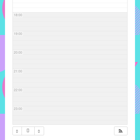
com
soluções
18:00
pacificadoras
para
os
19:00
problemas
verificados
20:00
no
instituto,
bem
21:00
como
propor
22:00
diretrizes
e
ações
23:00
para
a
prevenção
e