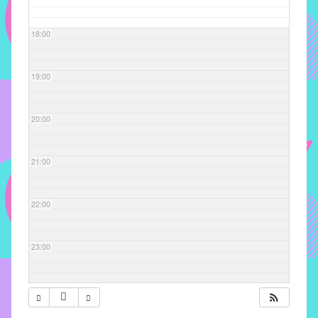
com
soluções
18:00
pacificadoras
para
os
19:00
problemas
verificados
20:00
no
instituto,
bem
21:00
como
propor
22:00
diretrizes
e
ações
23:00
para
a
prevenção
e