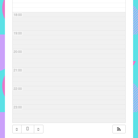
com
soluções
18:00
pacificadoras
para
os
19:00
problemas
verificados
20:00
no
instituto,
bem
21:00
como
propor
22:00
diretrizes
e
ações
23:00
para
a
prevenção
e