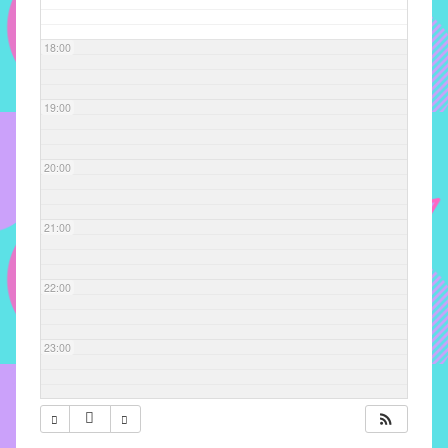
com
soluções
18:00
pacificadoras
para
os
19:00
problemas
verificados
20:00
no
instituto,
bem
21:00
como
propor
22:00
diretrizes
e
ações
23:00
para
a
prevenção
e