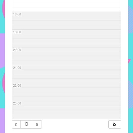
com
soluções
18:00
pacificadoras
para
os
19:00
problemas
verificados
20:00
no
instituto,
bem
21:00
como
propor
22:00
diretrizes
e
ações
23:00
para
a
prevenção
e