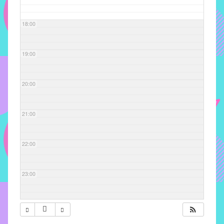
com
soluções
18:00
pacificadoras
para
os
19:00
problemas
verificados
20:00
no
instituto,
bem
21:00
como
propor
22:00
diretrizes
e
ações
23:00
para
a
prevenção
e