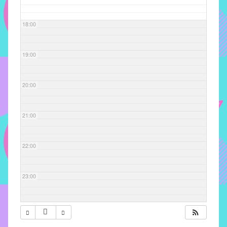
com
soluções
18:00
pacificadoras
para
os
19:00
problemas
verificados
20:00
no
instituto,
bem
21:00
como
propor
22:00
diretrizes
e
ações
23:00
para
a
prevenção
e