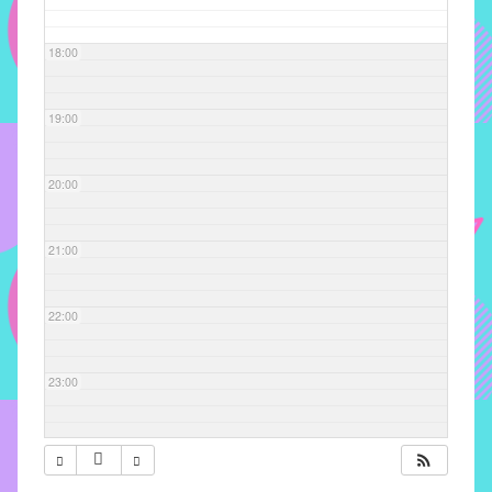
com
soluções
18:00
pacificadoras
para
os
19:00
problemas
verificados
20:00
no
instituto,
bem
21:00
como
propor
22:00
diretrizes
e
ações
23:00
para
a
prevenção
e