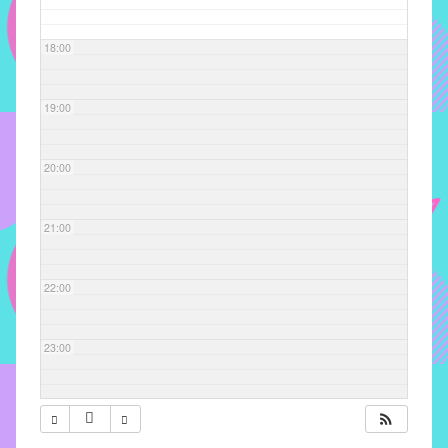
com
soluções
18:00
pacificadoras
para
os
19:00
problemas
verificados
20:00
no
instituto,
bem
21:00
como
propor
22:00
diretrizes
e
ações
23:00
para
a
prevenção
e