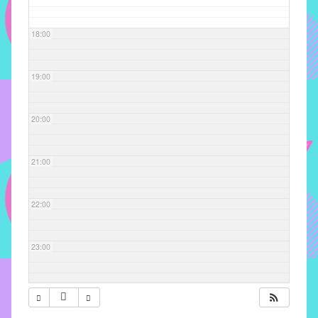
com
soluções
18:00
pacificadoras
para
os
19:00
problemas
verificados
20:00
no
instituto,
bem
21:00
como
propor
22:00
diretrizes
e
ações
23:00
para
a
prevenção
e