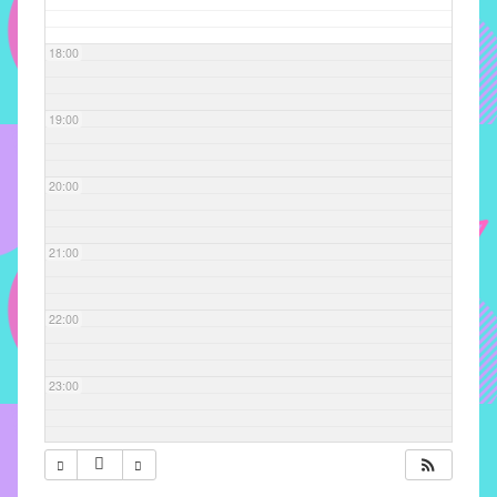
com
soluções
18:00
pacificadoras
para
os
19:00
problemas
verificados
20:00
no
instituto,
bem
21:00
como
propor
22:00
diretrizes
e
ações
23:00
para
a
prevenção
e