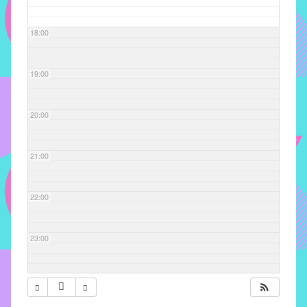
com
soluções
18:00
pacificadoras
para
os
19:00
problemas
verificados
20:00
no
instituto,
bem
21:00
como
propor
22:00
diretrizes
e
ações
23:00
para
a
prevenção
e