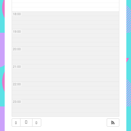
com
soluções
18:00
pacificadoras
para
os
19:00
problemas
verificados
20:00
no
instituto,
bem
21:00
como
propor
22:00
diretrizes
e
ações
23:00
para
a
prevenção
e