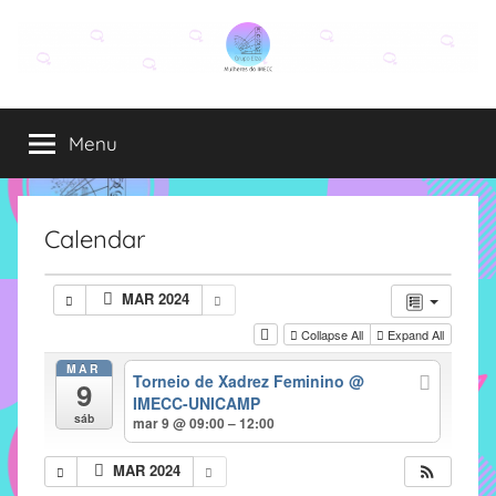
Pular
para
o
Grupo
O
conteúdo
grupo
Menu
Elza
Elza
é
formado
por
Calendar
alunas,
funcionárias
MAR 2024
e
Collapse All
Expand All
professoras
do
MAR
Torneio de Xadrez Feminino
@
9
IMECC
IMECC-UNICAMP
e
sáb
mar 9 @ 09:00 – 12:00
tem
como
MAR 2024
atribuição