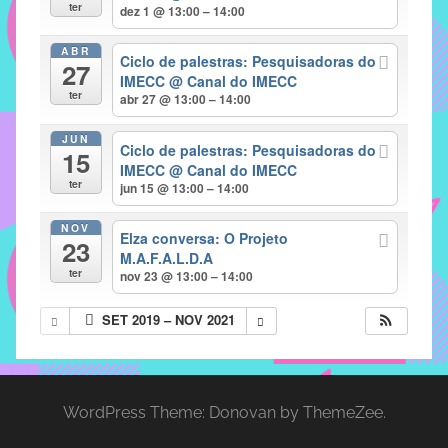
com
ter
dez 1 @ 13:00 – 14:00
soluções
ABR
pacificadoras
Ciclo de palestras: Pesquisadoras do
27
para
IMECC
@ Canal do IMECC
ter
abr 27 @ 13:00 – 14:00
os
problemas
JUN
Ciclo de palestras: Pesquisadoras do
verificados
15
IMECC
@ Canal do IMECC
no
ter
jun 15 @ 13:00 – 14:00
instituto,
bem
NOV
Elza conversa: O Projeto
23
como
M.A.F.A.L.D.A
propor
ter
nov 23 @ 13:00 – 14:00
diretrizes
SET 2019 – NOV 2021
e
ações
para
a
WordPress Theme: Donovan by ThemeZee.
prevenção
e