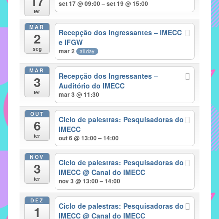
17
set 17 @ 09:00 – set 19 @ 15:00
implementar
ter
mecanismos
MAR
Recepção dos Ingressantes – IMECC
2
que
e IFGW
proporcionem
seg
mar 2
all-day
o
fortalecimento
MAR
Recepção dos Ingressantes –
3
dos
Auditório do IMECC
ter
vínculos
mar 3 @ 11:30
sociais
OUT
e
Ciclo de palestras: Pesquisadoras do
6
IMECC
profissionais
ter
out 6 @ 13:00 – 14:00
entre
alunos,
NOV
Ciclo de palestras: Pesquisadoras do
professores
3
IMECC
@ Canal do IMECC
e
ter
nov 3 @ 13:00 – 14:00
funcionários
do
DEZ
Ciclo de palestras: Pesquisadoras do
1
IMECC,
IMECC
@ Canal do IMECC