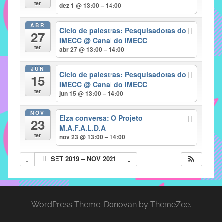
com
ter
dez 1 @ 13:00 – 14:00
soluções
ABR
pacificadoras
Ciclo de palestras: Pesquisadoras do
27
para
IMECC
@ Canal do IMECC
ter
abr 27 @ 13:00 – 14:00
os
problemas
JUN
Ciclo de palestras: Pesquisadoras do
verificados
15
IMECC
@ Canal do IMECC
no
ter
jun 15 @ 13:00 – 14:00
instituto,
bem
NOV
Elza conversa: O Projeto
23
como
M.A.F.A.L.D.A
propor
ter
nov 23 @ 13:00 – 14:00
diretrizes
SET 2019 – NOV 2021
e
ações
para
a
WordPress Theme: Donovan by ThemeZee.
prevenção
e