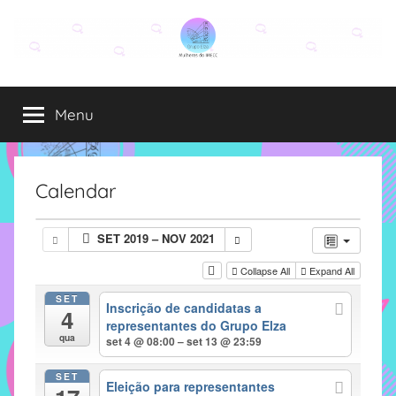
Pular
para
o
Grupo
O
conteúdo
grupo
Menu
Elza
Elza
é
formado
por
Calendar
alunas,
funcionárias
SET 2019 – NOV 2021
e
professoras
Collapse All
Expand All
do
SET
Inscrição de candidatas a
IMECC
4
representantes do Grupo Elza
e
qua
set 4 @ 08:00 – set 13 @ 23:59
tem
como
SET
Eleição para representantes
atribuição