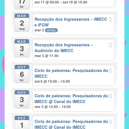
17
set 17 @ 09:00 – set 19 @ 15:00
implementar
ter
mecanismos
MAR
Recepção dos Ingressantes – IMECC
2
que
e IFGW
proporcionem
seg
mar 2
all-day
o
fortalecimento
MAR
Recepção dos Ingressantes –
3
dos
Auditório do IMECC
ter
vínculos
mar 3 @ 11:30
sociais
OUT
e
Ciclo de palestras: Pesquisadoras do
6
IMECC
profissionais
ter
out 6 @ 13:00 – 14:00
entre
alunos,
NOV
Ciclo de palestras: Pesquisadoras do
professores
3
IMECC
@ Canal do IMECC
e
ter
nov 3 @ 13:00 – 14:00
funcionários
do
DEZ
Ciclo de palestras: Pesquisadoras do
1
IMECC,
IMECC
@ Canal do IMECC