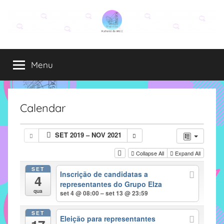
Pular
para
o
Grupo
O
conteúdo
grupo
Menu
Elza
Elza
é
formado
por
Calendar
alunas,
funcionárias
SET 2019 – NOV 2021
e
professoras
Collapse All
Expand All
do
SET
Inscrição de candidatas a
IMECC
4
representantes do Grupo Elza
e
qua
set 4 @ 08:00 – set 13 @ 23:59
tem
como
SET
Eleição para representantes
atribuição