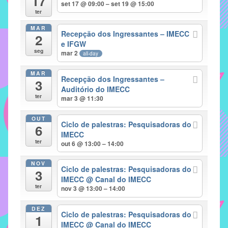
17
set 17 @ 09:00 – set 19 @ 15:00
implementar
ter
mecanismos
MAR
Recepção dos Ingressantes – IMECC
2
que
e IFGW
proporcionem
seg
mar 2
all-day
o
fortalecimento
MAR
Recepção dos Ingressantes –
3
dos
Auditório do IMECC
ter
vínculos
mar 3 @ 11:30
sociais
OUT
e
Ciclo de palestras: Pesquisadoras do
6
IMECC
profissionais
ter
out 6 @ 13:00 – 14:00
entre
alunos,
NOV
Ciclo de palestras: Pesquisadoras do
professores
3
IMECC
@ Canal do IMECC
e
ter
nov 3 @ 13:00 – 14:00
funcionários
do
DEZ
Ciclo de palestras: Pesquisadoras do
1
IMECC,
IMECC
@ Canal do IMECC