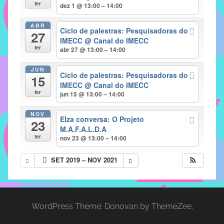
com
ter
dez 1 @ 13:00 – 14:00
soluções
ABR
pacificadoras
Ciclo de palestras: Pesquisadoras do
27
para
IMECC
@ Canal do IMECC
ter
abr 27 @ 13:00 – 14:00
os
problemas
JUN
Ciclo de palestras: Pesquisadoras do
verificados
15
IMECC
@ Canal do IMECC
no
ter
jun 15 @ 13:00 – 14:00
instituto,
bem
NOV
Elza conversa: O Projeto
23
como
M.A.F.A.L.D.A
propor
ter
nov 23 @ 13:00 – 14:00
diretrizes
SET 2019 – NOV 2021
e
ações
para
a
WordPress Theme: Donovan by ThemeZee.
prevenção
e