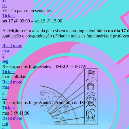
17
ter
Eleição para representantes
Tickets
set 17 @ 09:00 – set 19 @ 15:00
A eleição será realizada pelo sistema e-voting e terá
início no dia 17 
graduação e pós-graduação (@dac) e todas as funcionárias e professo
Read more
mar
2
seg
Recepção dos Ingressantes – IMECC e IFGW
Tickets
mar 2
all-day
Read more
mar
3
ter
Recepção dos Ingressantes – Auditório do IMECC
Tickets
mar 3 @ 11:30
Read more
out
6