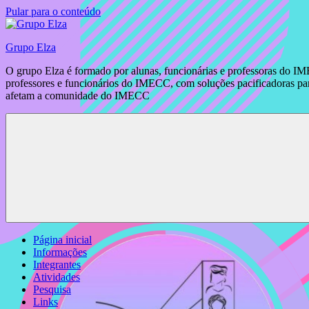
Pular para o conteúdo
Grupo Elza
O grupo Elza é formado por alunas, funcionárias e professoras do IM
professores e funcionários do IMECC, com soluções pacificadoras para
afetam a comunidade do IMECC
Página inicial
Informações
Integrantes
Atividades
Pesquisa
Links