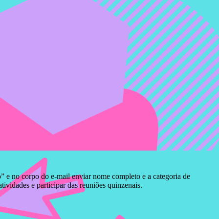
” e no corpo do e-mail enviar nome completo e a categoria de
atividades e participar das reuniões quinzenais.