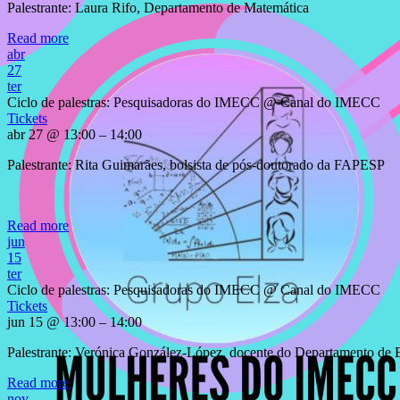
Palestrante: Laura Rifo, Departamento de Matemática
Read more
abr
27
ter
Ciclo de palestras: Pesquisadoras do IMECC
@ Canal do IMECC
Tickets
abr 27 @ 13:00 – 14:00
Palestrante: Rita Guimarães, bolsista de pós-doutorado da FAPESP
Read more
jun
15
ter
Ciclo de palestras: Pesquisadoras do IMECC
@ Canal do IMECC
Tickets
jun 15 @ 13:00 – 14:00
Palestrante: Verónica González-López, docente do Departamento de Es
Read more
nov