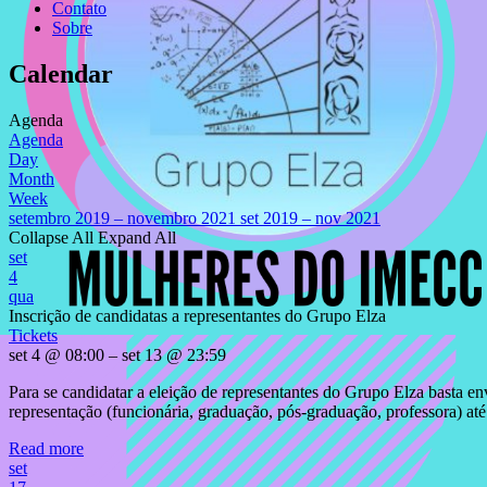
Contato
Sobre
Calendar
Agenda
Agenda
Day
Month
Week
setembro 2019 – novembro 2021
set 2019 – nov 2021
Collapse All
Expand All
set
4
qua
Inscrição de candidatas a representantes do Grupo Elza
Tickets
set 4 @ 08:00 – set 13 @ 23:59
Para se candidatar a eleição de representantes do Grupo Elza basta 
representação (funcionária, graduação, pós-graduação, professora) até
Read more
set