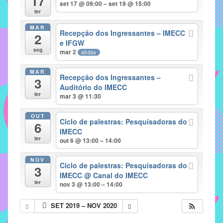
17
set 17 @ 09:00 – set 19 @ 15:00
implementar
ter
mecanismos
MAR
Recepção dos Ingressantes – IMECC
2
que
e IFGW
proporcionem
seg
mar 2
all-day
o
fortalecimento
MAR
Recepção dos Ingressantes –
3
dos
Auditório do IMECC
ter
vínculos
mar 3 @ 11:30
sociais
OUT
e
Ciclo de palestras: Pesquisadoras do
6
IMECC
profissionais
ter
out 6 @ 13:00 – 14:00
entre
alunos,
NOV
Ciclo de palestras: Pesquisadoras do
professores
3
IMECC
@ Canal do IMECC
e
ter
nov 3 @ 13:00 – 14:00
funcionários
do
SET 2019 – NOV 2020
IMECC,