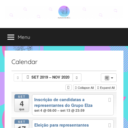
Pular
para
o
Grupo
O
conteúdo
grupo
Menu
Elza
Elza
é
formado
por
Calendar
alunas,
funcionárias
SET 2019 – NOV 2020
e
professoras
Collapse All
Expand All
do
SET
Inscrição de candidatas a
IMECC
4
representantes do Grupo Elza
e
qua
set 4 @ 08:00 – set 13 @ 23:59
tem
como
SET
Eleição para representantes
atribuição