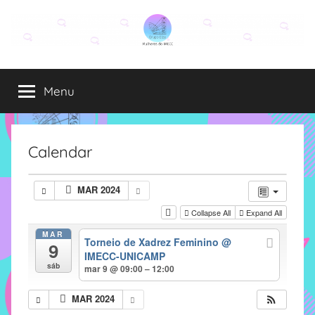
Pular
para
o
Grupo
O
conteúdo
grupo
Menu
Elza
Elza
é
formado
por
Calendar
alunas,
funcionárias
MAR 2024
e
Collapse All
Expand All
professoras
do
MAR
Torneio de Xadrez Feminino
@
9
IMECC
IMECC-UNICAMP
e
sáb
mar 9 @ 09:00 – 12:00
tem
como
MAR 2024
atribuição