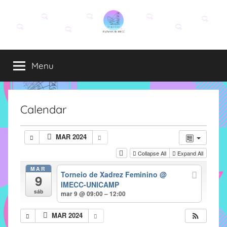
Pular
para
o
Grupo
O
conteúdo
grupo
Menu
Elza
Elza
é
formado
por
Calendar
alunas,
funcionárias
MAR 2024
e
Collapse All
Expand All
professoras
do
MAR
Torneio de Xadrez Feminino
@
9
IMECC
IMECC-UNICAMP
e
sáb
mar 9 @ 09:00 – 12:00
tem
como
MAR 2024
atribuição