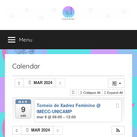
Pular
para
o
Grupo
O
conteúdo
grupo
Menu
Elza
Elza
é
formado
por
Calendar
alunas,
funcionárias
MAR 2024
e
Collapse All
Expand All
professoras
do
MAR
Torneio de Xadrez Feminino
@
9
IMECC
IMECC-UNICAMP
e
sáb
mar 9 @ 09:00 – 12:00
tem
como
MAR 2024
atribuição