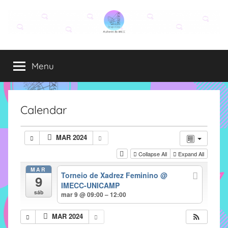
Pular
para
o
Grupo
O
conteúdo
grupo
Menu
Elza
Elza
é
formado
por
Calendar
alunas,
funcionárias
MAR 2024
e
Collapse All
Expand All
professoras
do
MAR
Torneio de Xadrez Feminino
@
9
IMECC
IMECC-UNICAMP
e
sáb
mar 9 @ 09:00 – 12:00
tem
como
MAR 2024
atribuição