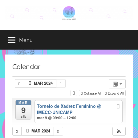
Pular
para
o
Grupo
O
conteúdo
grupo
Menu
Elza
Elza
é
formado
por
Calendar
alunas,
funcionárias
MAR 2024
e
Collapse All
Expand All
professoras
do
MAR
Torneio de Xadrez Feminino
@
9
IMECC
IMECC-UNICAMP
e
sáb
mar 9 @ 09:00 – 12:00
tem
como
MAR 2024
atribuição