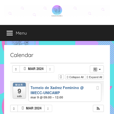
Pular
para
o
Grupo
O
conteúdo
grupo
Menu
Elza
Elza
é
formado
por
Calendar
alunas,
funcionárias
MAR 2024
e
Collapse All
Expand All
professoras
do
MAR
Torneio de Xadrez Feminino
@
9
IMECC
IMECC-UNICAMP
e
sáb
mar 9 @ 09:00 – 12:00
tem
como
MAR 2024
atribuição