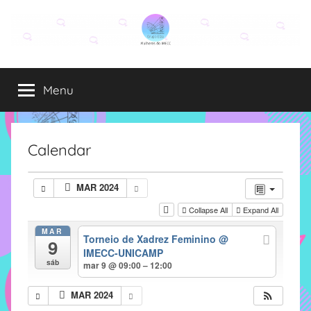
Pular
para
o
Grupo
O
conteúdo
grupo
Menu
Elza
Elza
é
formado
por
Calendar
alunas,
funcionárias
MAR 2024
e
Collapse All
Expand All
professoras
do
MAR
Torneio de Xadrez Feminino
@
9
IMECC
IMECC-UNICAMP
e
sáb
mar 9 @ 09:00 – 12:00
tem
como
MAR 2024
atribuição