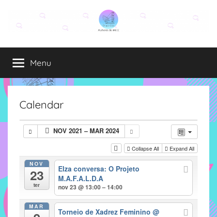
Pular
para
o
Grupo
O
conteúdo
grupo
Menu
Elza
Elza
é
formado
por
Calendar
alunas,
funcionárias
NOV 2021 – MAR 2024
e
professoras
Collapse All
Expand All
do
NOV
Elza conversa: O Projeto
IMECC
23
M.A.F.A.L.D.A
e
ter
nov 23 @ 13:00 – 14:00
tem
como
MAR
Torneio de Xadrez Feminino
@
atribuição