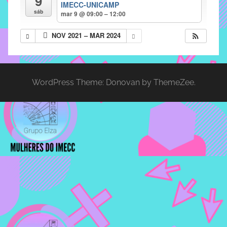
9
IMECC-UNICAMP
implementar
sáb
mar 9 @ 09:00 – 12:00
mecanismos
NOV 2021 – MAR 2024
que
proporcionem
o
fortalecimento
WordPress Theme: Donovan by ThemeZee.
dos
vínculos
sociais
e
profissionais
entre
alunos,
professores
e
funcionários
do
IMECC,