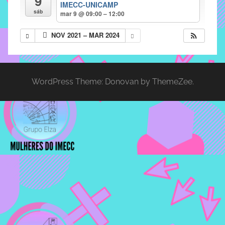
9
IMECC-UNICAMP
implementar
sáb
mar 9 @ 09:00 – 12:00
mecanismos
NOV 2021 – MAR 2024
que
proporcionem
o
fortalecimento
WordPress Theme: Donovan by ThemeZee.
dos
vínculos
sociais
e
profissionais
entre
alunos,
professores
e
funcionários
do
IMECC,