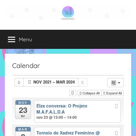
Pular
para
o
Grupo
O
conteúdo
grupo
Menu
Elza
Elza
é
formado
por
Calendar
alunas,
funcionárias
NOV 2021 – MAR 2024
e
professoras
Collapse All
Expand All
do
NOV
Elza conversa: O Projeto
IMECC
23
M.A.F.A.L.D.A
e
ter
nov 23 @ 13:00 – 14:00
tem
como
MAR
Torneio de Xadrez Feminino
@
atribuição