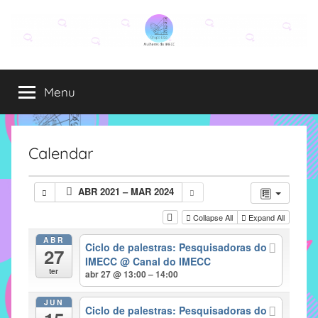
Pular
para
o
Grupo
O
conteúdo
grupo
Menu
Elza
Elza
é
formado
por
Calendar
alunas,
funcionárias
ABR 2021 – MAR 2024
e
professoras
Collapse All
Expand All
do
ABR
Ciclo de palestras: Pesquisadoras do
IMECC
27
IMECC
@ Canal do IMECC
e
ter
abr 27 @ 13:00 – 14:00
tem
como
JUN
Ciclo de palestras: Pesquisadoras do
atribuição