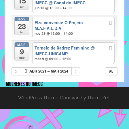
15
IMECC
@ Canal do IMECC
implementar
ter
jun 15 @ 13:00 – 14:00
mecanismos
NOV
que
Elza conversa: O Projeto
23
proporcionem
M.A.F.A.L.D.A
ter
nov 23 @ 13:00 – 14:00
o
fortalecimento
MAR
Torneio de Xadrez Feminino
@
dos
9
IMECC-UNICAMP
vínculos
sáb
mar 9 @ 09:00 – 12:00
sociais
e
ABR 2021 – MAR 2024
profissionais
entre
alunos,
professores
WordPress Theme: Donovan by ThemeZee.
e
funcionários
do
IMECC,