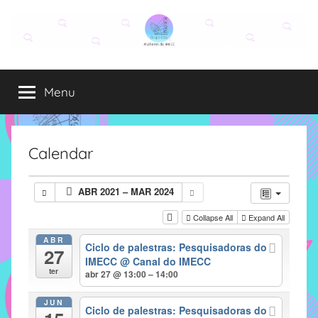
Pular
para
o
Grupo
O
conteúdo
grupo
Menu
Elza
Elza
é
formado
por
Calendar
alunas,
funcionárias
ABR 2021 – MAR 2024
e
professoras
Collapse All
Expand All
do
ABR
Ciclo de palestras: Pesquisadoras do
IMECC
27
IMECC
@ Canal do IMECC
e
ter
abr 27 @ 13:00 – 14:00
tem
como
JUN
Ciclo de palestras: Pesquisadoras do
atribuição