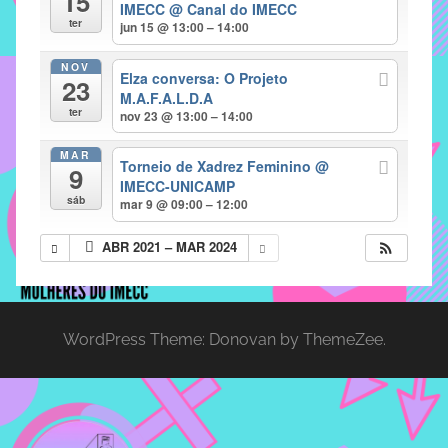
15
IMECC
@ Canal do IMECC
implementar
ter
jun 15 @ 13:00 – 14:00
mecanismos
NOV
que
Elza conversa: O Projeto
23
proporcionem
M.A.F.A.L.D.A
ter
nov 23 @ 13:00 – 14:00
o
fortalecimento
MAR
Torneio de Xadrez Feminino
@
dos
9
IMECC-UNICAMP
vínculos
sáb
mar 9 @ 09:00 – 12:00
sociais
e
ABR 2021 – MAR 2024
profissionais
entre
alunos,
professores
WordPress Theme: Donovan by ThemeZee.
e
funcionários
do
IMECC,