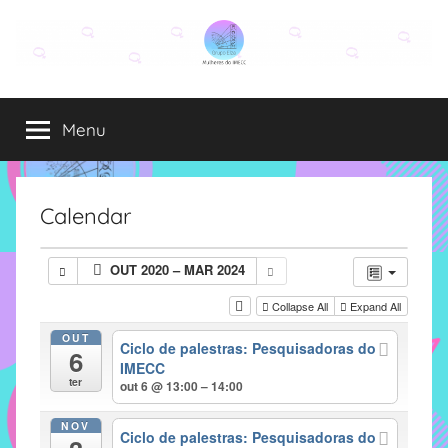
Pular
para
o
Grupo
O
conteúdo
grupo
Menu
Elza
Elza
é
formado
por
Calendar
alunas,
funcionárias
OUT 2020 – MAR 2024
e
professoras
Collapse All
Expand All
do
OUT
Ciclo de palestras: Pesquisadoras do
IMECC
6
IMECC
e
ter
out 6 @ 13:00 – 14:00
tem
como
NOV
Ciclo de palestras: Pesquisadoras do
atribuição