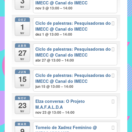
3
IMECC
@ Canal do IMECC
implementar
ter
nov 3 @ 13:00 – 14:00
mecanismos
DEZ
que
Ciclo de palestras: Pesquisadoras do
1
proporcionem
IMECC
@ Canal do IMECC
ter
dez 1 @ 13:00 – 14:00
o
fortalecimento
ABR
Ciclo de palestras: Pesquisadoras do
dos
27
IMECC
@ Canal do IMECC
vínculos
ter
abr 27 @ 13:00 – 14:00
sociais
e
JUN
Ciclo de palestras: Pesquisadoras do
15
profissionais
IMECC
@ Canal do IMECC
entre
ter
jun 15 @ 13:00 – 14:00
alunos,
NOV
professores
Elza conversa: O Projeto
23
e
M.A.F.A.L.D.A
ter
nov 23 @ 13:00 – 14:00
funcionários
do
MAR
Torneio de Xadrez Feminino
@
IMECC,
9