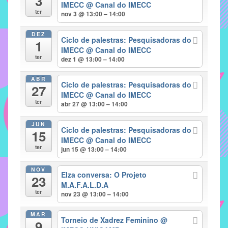
3
IMECC
@ Canal do IMECC
implementar
ter
nov 3 @ 13:00 – 14:00
mecanismos
DEZ
que
Ciclo de palestras: Pesquisadoras do
1
proporcionem
IMECC
@ Canal do IMECC
ter
dez 1 @ 13:00 – 14:00
o
fortalecimento
ABR
Ciclo de palestras: Pesquisadoras do
dos
27
IMECC
@ Canal do IMECC
vínculos
ter
abr 27 @ 13:00 – 14:00
sociais
e
JUN
Ciclo de palestras: Pesquisadoras do
15
profissionais
IMECC
@ Canal do IMECC
entre
ter
jun 15 @ 13:00 – 14:00
alunos,
NOV
professores
Elza conversa: O Projeto
23
e
M.A.F.A.L.D.A
ter
nov 23 @ 13:00 – 14:00
funcionários
do
MAR
Torneio de Xadrez Feminino
@
IMECC,
9