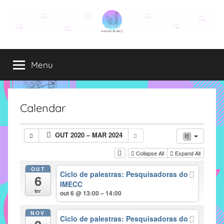
Pular
para
o
Grupo
O
conteúdo
grupo
Menu
Elza
Elza
é
formado
por
Calendar
alunas,
funcionárias
OUT 2020 – MAR 2024
e
professoras
Collapse All
Expand All
do
OUT
Ciclo de palestras: Pesquisadoras do
IMECC
6
IMECC
e
ter
out 6 @ 13:00 – 14:00
tem
como
NOV
Ciclo de palestras: Pesquisadoras do
atribuição