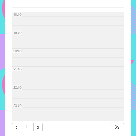
com
soluções
18:00
pacificadoras
para
os
19:00
problemas
verificados
20:00
no
instituto,
bem
21:00
como
propor
22:00
diretrizes
e
ações
23:00
para
a
prevenção
e