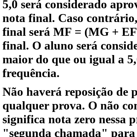
5,0
será considerado apro
nota final
. Caso contrári
final
será
MF = (MG + EF
final. O aluno será consi
maior do que ou igual a 5
frequência
.
Não
haverá reposição de p
qualquer prova. O não c
significa nota
zero
nessa p
"segunda chamada" para 