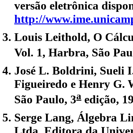
versão eletrônica dispo
http://www.ime.unicamp
Louis Leithold,
O Cálcu
Vol. 1,
Harbra, São Paul
José L. Boldrini, Sueli 
Figueiredo e Henry G. 
a
São Paulo, 3
edição, 1
Serge Lang,
Álgebra Li
Ltda, Editora da Univers