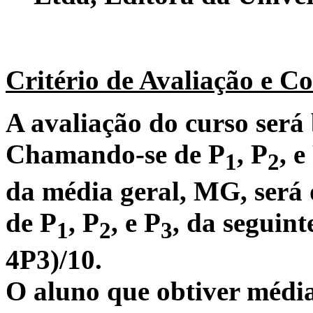
Critério de Avaliação e C
A avaliação do curso será
Chamando-se de P
, P
, e
1
2
da média geral, MG, será
de P
, P
, e P
, da seguin
1
2
3
4P3)/10.
O aluno que obtiver médi