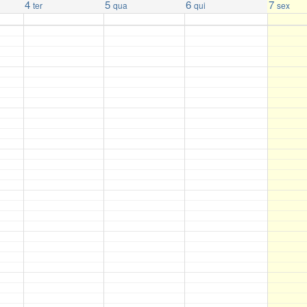
4
5
6
7
ter
qua
qui
sex