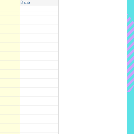
8
sáb