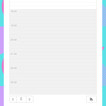
com
soluções
18:00
pacificadoras
para
os
19:00
problemas
verificados
20:00
no
instituto,
bem
21:00
como
propor
22:00
diretrizes
e
ações
23:00
para
a
prevenção
e