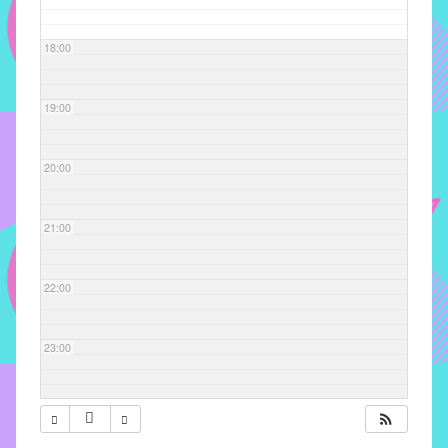
com
soluções
18:00
pacificadoras
para
os
19:00
problemas
verificados
20:00
no
instituto,
bem
21:00
como
propor
22:00
diretrizes
e
ações
23:00
para
a
prevenção
e