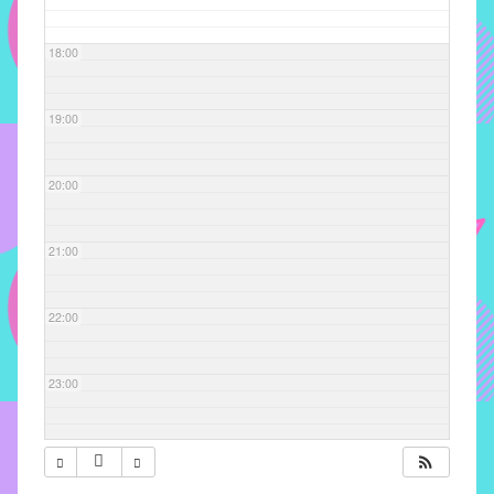
com
soluções
18:00
pacificadoras
para
os
19:00
problemas
verificados
20:00
no
instituto,
bem
21:00
como
propor
22:00
diretrizes
e
ações
23:00
para
a
prevenção
e