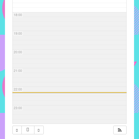
com
soluções
18:00
pacificadoras
para
os
19:00
problemas
verificados
20:00
no
instituto,
bem
21:00
como
propor
22:00
diretrizes
e
ações
23:00
para
a
prevenção
e