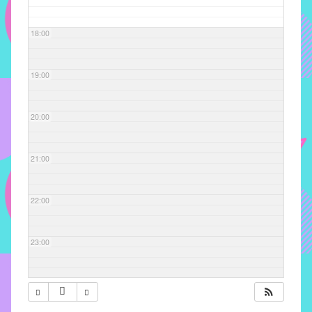
com
soluções
18:00
pacificadoras
para
os
19:00
problemas
verificados
20:00
no
instituto,
bem
21:00
como
propor
22:00
diretrizes
e
ações
23:00
para
a
prevenção
e