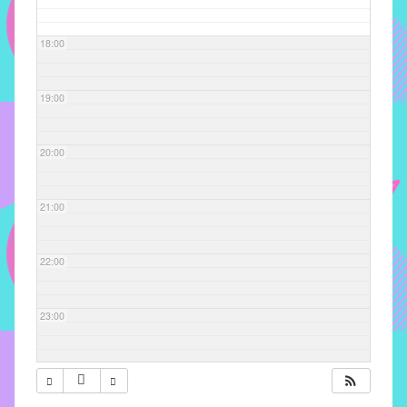
com
soluções
18:00
pacificadoras
para
os
19:00
problemas
verificados
20:00
no
instituto,
bem
21:00
como
propor
22:00
diretrizes
e
ações
23:00
para
a
prevenção
e