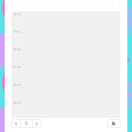
com
soluções
18:00
pacificadoras
para
os
19:00
problemas
verificados
20:00
no
instituto,
bem
21:00
como
propor
22:00
diretrizes
e
ações
23:00
para
a
prevenção
e