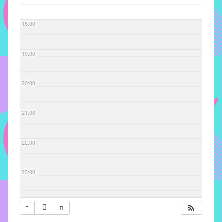
com
soluções
18:00
pacificadoras
para
os
19:00
problemas
verificados
20:00
no
instituto,
bem
21:00
como
propor
22:00
diretrizes
e
ações
23:00
para
a
prevenção
e