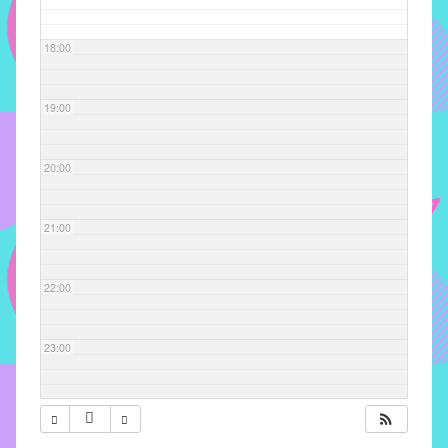
com
soluções
18:00
pacificadoras
para
os
19:00
problemas
verificados
20:00
no
instituto,
bem
21:00
como
propor
22:00
diretrizes
e
ações
23:00
para
a
prevenção
e