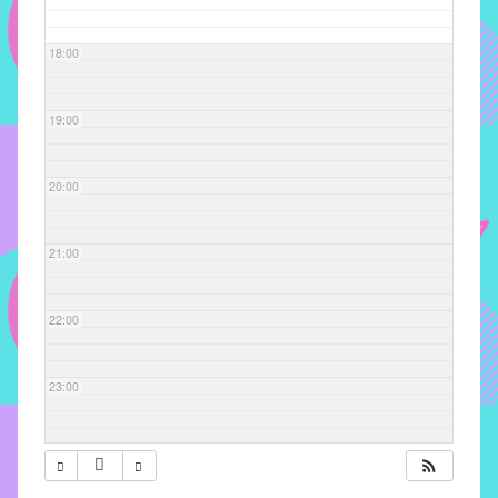
com
soluções
18:00
pacificadoras
para
os
19:00
problemas
verificados
20:00
no
instituto,
bem
21:00
como
propor
22:00
diretrizes
e
ações
23:00
para
a
prevenção
e